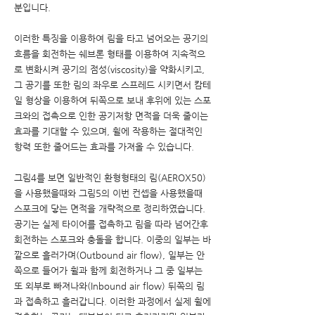
분입니다.
이러한 특징을 이용하여 림을 타고 넘어오는 공기의
흐름을 회전하는 쉐브론 형태를 이용하여 지속적으
로 변화시켜 공기의 점성(viscosity)을 약화시키고,
그 공기를 또한 림의 좌우로 스프레드 시키면서 캄테
일 형상을 이용하여 뒤쪽으로 보내 후위에 있는 스포
크와의 접촉으로 인한 공기저항 면적을 더욱 줄이는
효과를 기대할 수 있으며, 휠에 작용하는 절대적인
항력 또한 줄어드는 효과를 가져올 수 있습니다.
그림4를 보면 일반적인 환형형태의 림(AEROX50)
을 사용했을때와 그림5의 이번 컨셉을 사용했을때
스포크에 닿는 면적을 개략적으로 정리하였습니다.
공기는 실제 타이어를 접촉하고 림을 따라 넘어간후
회전하는 스포크와 충돌을 합니다. 이중의 일부는 바
깥으로 흘러가며(Outbound air flow), 일부는 안
쪽으로 들어가 휠과 함께 회전하거나 그 중 일부는
또 외부로 빠져나와(Inbound air flow) 뒤쪽의 림
과 접촉하고 흘러갑니다. 이러한 과정에서 실제 휠에